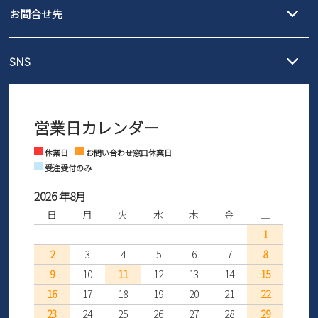
3,980円（税込）以上お買い上げで送料無料
ご利用ください。
お問合せ先
の片道無料サービスを実施中！
3,980円（税込）以上お買い上げで送料1,425円
【サイズ交換期間延長のお知らせ】
メール :
info@parade-shoes.jp
ただいまギフト用としてのご利用が増えていることを受け、プレゼ
発送日・送料詳細については
ご利用ガイド
を
SNS
営業時間：11時～17時
ントとしても安心してご利用いただけるよう、サイズ交換の受付期
ご利用ください。
メールの返信につきましては、
間を「お届けから30日間」へと延長いたしました。
3営業日以内にさせていただいております。
商品到着後30日以内にメールにてお申し出ください。折り返し詳細
※お問い合わせは現在メール
で受け付けております。
なご案内をお送りいたします。詳しくは
ご利用ガイド
をご利用くだ
営業日カレンダー
※土日祝はお問い合わせ窓口休業日となります。
さい。
Instagram
Facebook
休業日
お問い合わせ窓口休業日
受注受付のみ
2026 年8月
日
月
火
水
木
金
土
1
2
3
4
5
6
7
8
9
10
11
12
13
14
15
16
17
18
19
20
21
22
23
24
25
26
27
28
29