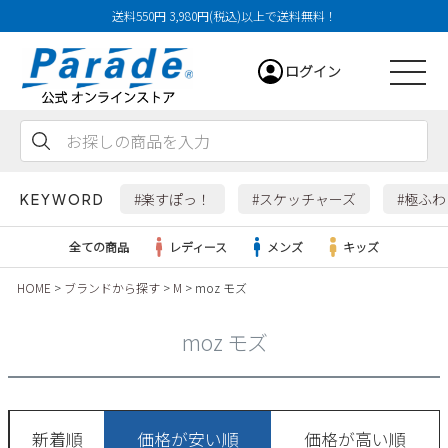
送料550円 3,980円(税込)以上で送料無料！
ログイン
会員登録
お気に入り
カート
#楽すぽっ！
#スケッチャーズ
#極ふ
KEYWORD
全ての商品
レディース
メンズ
キッズ
HOME
ブランドから探す
M
moz モズ
レディース
moz モズ
メンズ
すべての商品
新着順
価格が安い順
価格が高い順