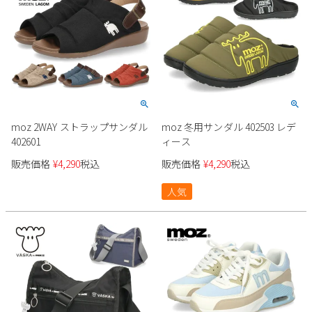
moz 2WAY ストラップサンダル
moz 冬用サンダル 402503 レデ
402601
ィース
販売価格
¥
4,290
税込
販売価格
¥
4,290
税込
人気