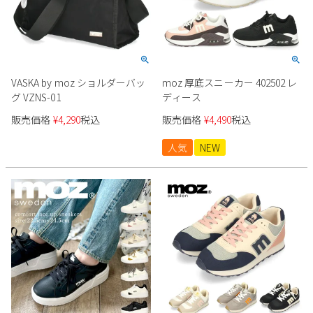
VASKA by moz ショルダーバッ
moz 厚底スニーカー 402502 レ
グ VZNS-01
ディース
販売価格
¥
4,290
税込
販売価格
¥
4,490
税込
人気
NEW