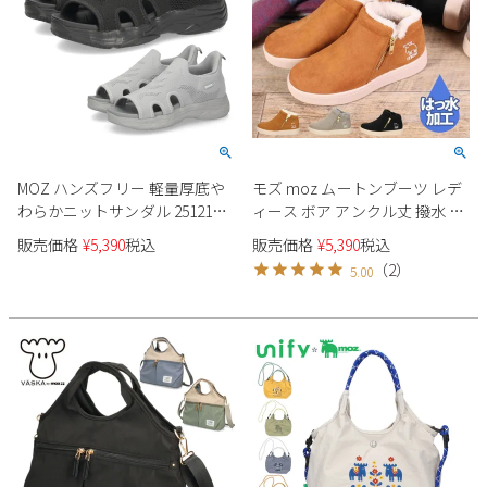
MOZ ハンズフリー 軽量厚底や
モズ moz ムートンブーツ レデ
わらかニットサンダル 251217
ィース ボア アンクル丈 撥水 軽
レディース
量 防滑 40351 黒 キャメル グレ
販売価格
¥
5,390
税込
販売価格
¥
5,390
税込
ー ブラック ジップ ファスナー
（
2
）
5.00
スエード 女の子