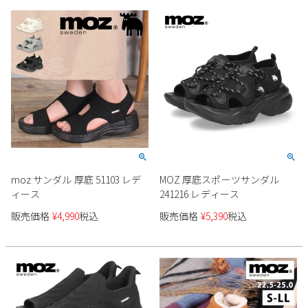
moz サンダル 厚底 51103 レデ
MOZ 厚底スポーツサンダル
ィース
241216 レディース
販売価格
¥
4,990
税込
販売価格
¥
5,390
税込