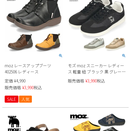
新規会員登録
会社概要
プライバシーポリシー
特定商取引法に基づく表示
moz レースアップブーツ
モズ moz スニーカー レディー
お問い合わせ
402506 レディース
ス 軽量 紐 ブラック 黒 グレー
ベージュ カジュアル 1777 靴 シ
定価
¥
4,990
販売価格
¥
3,990
税込
ューズ ローカット ナチュラル
販売価格
¥
3,990
税込
SALE
人気