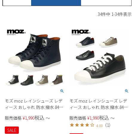
サンダル
キッズ
すべての商品
34
件中
1
-
34
件表示
レインシューズ
サンダル
NEW
すべての商品
パンプス
レインシューズ
サンダル
SALE
スニーカー
すべての商品
スニーカー
レインシューズ
ローファー
レディース新入荷
バッグ
ビジネス・ドレスシューズ
すべての商品
スニーカー
カジュアルシューズ
メンズ新入荷
ローファー
レディースSALE
雑貨
スクール
すべての商品
ワークシューズ
キッズ新入荷
カジュアルシューズ
メンズSALE
モズ moz レインシューズ レデ
モズ moz レインシューズ レデ
フォーマル
リュック
詳細検索
ブーツ
ィース おしゃれ 防水 撥水 8417
ィース おしゃれ 防水 撥水 8416
すべての商品
ワークシューズ
キッズSALE
スニーカー ハイカット レイン
スニーカー ローカット 歩きや
税込
税込
ブーツ
販売価格
¥
1,990
〜
販売価格
¥
1,990
〜
ボディバッグ
ブーツ ショーツ丈 歩きやすい
すい 紐靴 雨靴
ウェア
ケア用品
（
1
）
4.00
防滑 紐靴 雨靴
ブーツ
店舗一覧
SALE
ハンドバッグ