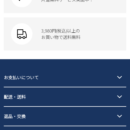
Parade
ショルダーバッグ
Parade
ウェア
SKECHERS
財布
SKECHERS
3,980円(税込)以上の
Parade
new balance
お買い物で送料無料
moz
SKECHERS
asics
new balance
GAP
瞬足
puma
EDWIN
お支払いについて
new balance
クレジットカード決済、AmazonPay決済、
配送・送料
PayPay（オンライン決済）、代金引換のご利用が可能です。
詳しくは
ご利用ガイド
をご確認ください。
【宅配便】
【ネコポス】
返品・交換
北海道・本州・四国・九州…550円
全国一律…220円（税込）
沖縄…1,980円
発送日・送料詳細については
ご利用ガイド
を
履いてみないとわからない靴だからこそ、サイズ交換にかかる送料