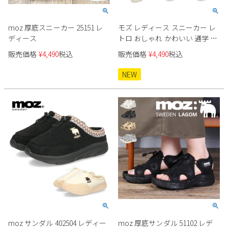
moz 厚底スニーカー 25151 レ
モズ レディース スニーカー レ
ディース
トロ おしゃれ かわいい 通学 通
勤 カジュアル ローカット レー
販売価格
¥
4,490
税込
販売価格
¥
4,490
税込
スアップ 軽量 MOZ 40523
NEW
moz サンダル 402504 レディー
moz 厚底サンダル 51102 レデ