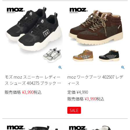
2
3
4
5
6
7
8
9
10
11
12
13
14
15
16
17
18
19
20
21
22
23
24
25
26
27
28
29
30
31
2026 年9月
日
月
火
水
木
金
土
1
2
3
4
5
6
7
8
9
10
11
12
モズ moz スニーカー レディー
moz ワークブーツ 402507 レデ
ス シューズ 404275 ブラック グ
ィース
13
14
15
16
17
18
19
レー 厚底 軽量 カジュアル 靴 黒
20
21
22
23
24
25
26
販売価格
¥
3,990
税込
定価
¥
4,990
販売価格
¥
3,990
税込
27
28
29
30
SALE