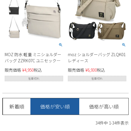
MOZ 防水 軽量 ミニショルダー
moz ショルダーバッグ ZLQK01
バッグ ZZRK07C ユニセックス
レディース
ネコポス
販売価格
¥
4,950
税込
販売価格
¥
6,930
税込
在庫切れ
在庫切れ
新着順
価格が安い順
価格が高い順
34
件中
1
-
34
件表示