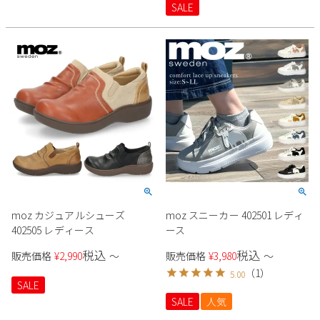
SALE
Parade
雑貨
Parade
ウェア
ご利用ガイド
ビジネスバッグ
SKECHERS
SKECHERS
Parade
new balance
会員サービス
トートバッグ
moz
SKECHERS
asics
ショルダーバッグ
new balance
お問い合わせ
GAP
瞬足
puma
財布
メルマガ購買
EDWIN
new balance
moz カジュアルシューズ
moz スニーカー 402501 レディ
営業日カレンダー
402505 レディース
ース
休業日
お問い合わせ窓口休業日
税込
税込
販売価格
¥
2,990
〜
販売価格
¥
3,980
〜
（
1
）
5.00
2026 年8月
SALE
日
月
火
水
木
金
土
SALE
人気
1