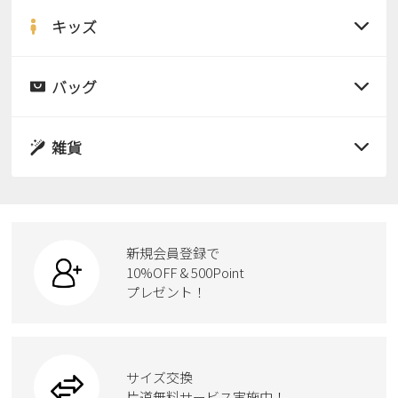
サンダル
キッズ
すべての商品
レインシューズ
サンダル
バッグ
すべての商品
パンプス
レインシューズ
サンダル
雑貨
スニーカー
すべての商品
スニーカー
レインシューズ
ローファー
リュック
ビジネス・ドレスシューズ
すべての商品
スニーカー
カジュアルシューズ
ボディバッグ
新規会員登録で
ローファー
ケア用品
10%OFF & 500Point
スクール
ワークシューズ
プレゼント！
ハンドバッグ
カジュアルシューズ
雑貨
フォーマル
ブーツ
ビジネスバッグ
ワークシューズ
ブーツ
サイズ交換
ウェア
トートバッグ
ブーツ
片道無料サービス実施中！