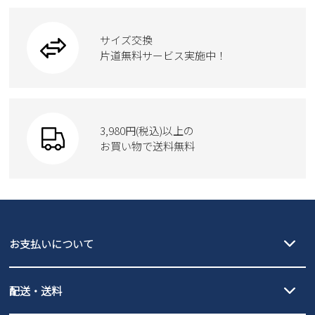
ブーツ
ビジネスバッグ
ワークシューズ
ブーツ
サイズ交換
ウェア
トートバッグ
ブーツ
片道無料サービス実施中！
Parade
ショルダーバッグ
Parade
ウェア
SKECHERS
財布
SKECHERS
3,980円(税込)以上の
Parade
new balance
お買い物で送料無料
moz
SKECHERS
asics
new balance
GAP
瞬足
puma
EDWIN
お支払いについて
new balance
クレジットカード決済、AmazonPay決済、
配送・送料
PayPay（オンライン決済）、代金引換のご利用が可能です。
詳しくは
ご利用ガイド
をご確認ください。