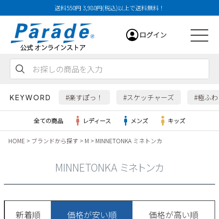
送料550円 3,980円(税込)以上で送料無料！
ログイン
会員登録
お気に入り
カート
#楽すぽっ！
#スケッチャーズ
#極ふ
KEYWORD
全ての商品
レディース
メンズ
キッズ
HOME
ブランドから探す
M
MINNETONKA ミネトンカ
レディース
MINNETONKA ミネトンカ
メンズ
すべての商品
新着順
価格が安い順
価格が高い順