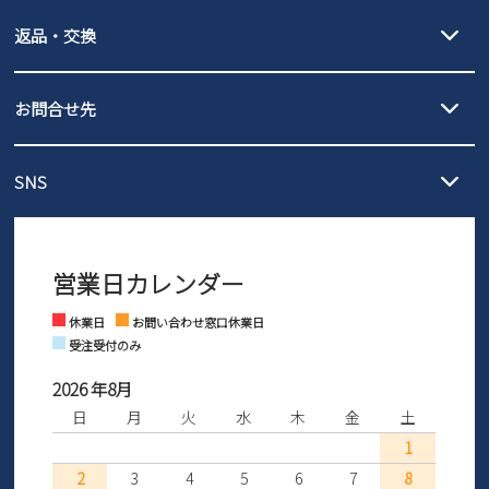
【宅配便】
【ネコポス】
返品・交換
北海道・本州・四国・九州…550円
全国一律…220円（税込）
沖縄…1,980円
発送日・送料詳細については
ご利用ガイド
を
履いてみないとわからない靴だからこそ、サイズ交換にかかる送料
3,980円（税込）以上お買い上げで送料無料
ご利用ください。
お問合せ先
の片道無料サービスを実施中！
3,980円（税込）以上お買い上げで送料1,425円
【サイズ交換期間延長のお知らせ】
メール :
info@parade-shoes.jp
ただいまギフト用としてのご利用が増えていることを受け、プレゼ
発送日・送料詳細については
ご利用ガイド
を
SNS
営業時間：11時～17時
ントとしても安心してご利用いただけるよう、サイズ交換の受付期
ご利用ください。
メールの返信につきましては、
間を「お届けから30日間」へと延長いたしました。
3営業日以内にさせていただいております。
商品到着後30日以内にメールにてお申し出ください。折り返し詳細
※お問い合わせは現在メール
で受け付けております。
なご案内をお送りいたします。詳しくは
ご利用ガイド
をご利用くだ
営業日カレンダー
※土日祝はお問い合わせ窓口休業日となります。
さい。
Instagram
Facebook
休業日
お問い合わせ窓口休業日
受注受付のみ
2026 年8月
日
月
火
水
木
金
土
1
2
3
4
5
6
7
8