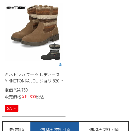
2
3
4
5
6
7
8
9
10
11
12
13
14
15
16
17
18
19
20
21
22
23
24
25
26
27
28
29
30
31
2026 年9月
日
月
火
水
木
金
土
1
2
3
4
5
ミネトンカ ブーツ レディース
6
7
8
9
10
11
12
MINNETONKA JOLI ジョリ 82047
13
14
15
16
17
18
19
82045 ニットブーツ ショートブ
定価
¥
24,750
20
21
22
23
24
25
26
ーツ ローヒール ファブリック
販売価格
¥
19,800
税込
クッション 厚底 防寒
27
28
29
30
SALE
新着順
価格が安い順
価格が高い順