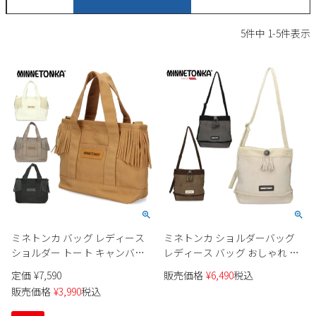
サンダル
キッズ
すべての商品
5
件中
1
-
5
件表示
レインシューズ
サンダル
NEW
すべての商品
パンプス
レインシューズ
サンダル
SALE
スニーカー
すべての商品
スニーカー
レインシューズ
ローファー
レディース新入荷
バッグ
ビジネス・ドレスシューズ
すべての商品
スニーカー
カジュアルシューズ
メンズ新入荷
ローファー
レディースSALE
雑貨
スクール
すべての商品
ワークシューズ
キッズ新入荷
カジュアルシューズ
メンズSALE
ミネトンカ バッグ レディース
ミネトンカ ショルダーバッグ
フォーマル
リュック
詳細検索
ブーツ
ショルダー トート キャンバス
レディース バッグ おしゃれ 肩
すべての商品
ワークシューズ
キッズSALE
2WAY 803894 ブラック ライトブ
掛け スエード ボア 806773 ブラ
定価
¥
7,590
販売価格
¥
6,490
税込
ブーツ
ボディバッグ
ラウン グレー アイボリー スト
ウン ブラック アイボリー 茶色
ウェア
販売価格
¥
3,990
税込
ケア用品
ラップ フリンジ MINNETONKA
白 デイリーユース かばん
ブーツ
店舗一覧
MINNETONKA
ハンドバッグ