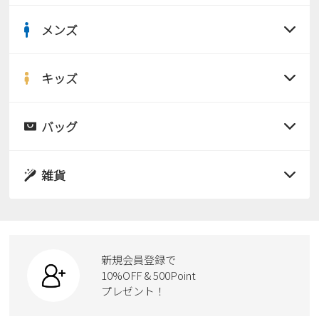
メンズ
すべての商品
サンダル
キッズ
すべての商品
レインシューズ
サンダル
バッグ
すべての商品
パンプス
レインシューズ
サンダル
雑貨
スニーカー
すべての商品
スニーカー
レインシューズ
ローファー
リュック
ビジネス・ドレスシューズ
すべての商品
スニーカー
カジュアルシューズ
ボディバッグ
新規会員登録で
ローファー
ケア用品
10%OFF & 500Point
スクール
ワークシューズ
プレゼント！
ハンドバッグ
カジュアルシューズ
雑貨
フォーマル