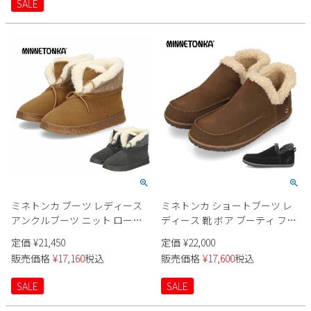
SALE
Parade
雑貨
Parade
ウェア
ご利用ガイド
ビジネスバッグ
SKECHERS
SKECHERS
Parade
new balance
会員サービス
トートバッグ
moz
SKECHERS
asics
ショルダーバッグ
new balance
お問い合わせ
GAP
瞬足
puma
財布
メルマガ購買
EDWIN
new balance
ミネトンカ ブーツ レディース
ミネトンカ ショートブーツ レ
営業日カレンダー
アンクルブーツ ニット ローヒ
ディース 靴 ボア ブーティ フラ
ール あったかい ふわふわ 厚底
ット スエード 歩きやすい ブラ
定価
¥
21,450
定価
¥
22,000
休業日
お問い合わせ窓口休業日
防寒 保温 MINNETONKA
ック ブラウン MINNETONKA
販売価格
¥
17,160
税込
販売価格
¥
17,600
税込
NOREAN ノリーン 81101 81105
TAREN タレン 80230 80237
2026 年8月
SALE
SALE
日
月
火
水
木
金
土
1