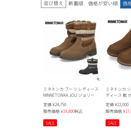
並び替え
新着順
価格が安い順
価
ブーツ
ミネトンカ ブーツ レディース
ミネトンカ 
MINNETONKA JOLI ジョリ
ディース 靴 
82047 82045 ニットブーツ ショ
ット スエード
定価
¥
24,750
定価
¥
22,000
ートブーツ ローヒール ファブ
ック ブラウン 
販売価格
¥
19,800
税込
販売価格
¥
17,
リック クッション 厚底 防寒
TAREN タレン 8
SALE
SALE