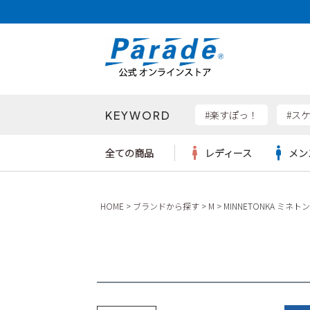
KEYWORD
検索
#楽すぽっ！
#ス
全ての商品
レディース
メン
Parad
HOME
ブランドから探す
M
MINNETONKA ミネト
サンダル
サンダル
サンダル
レディース新入荷
レディースSALE
リュック
ケア用品
カジュ
トート
SKEC
レインシューズ
レインシューズ
レインシューズ
メンズ新入荷
メンズSALE
ボディバッグ
雑貨
ワーク
ショル
new b
asics
パンプス
スニーカー
スニーカー
キッズ新入荷
キッズSALE
ハンドバッグ
ブーツ
財布
瞬足
スニーカー
ビジネス・ドレスシューズ
スクール
ビジネスバッグ
ウェア
ローファー
ローファー
フォーマル