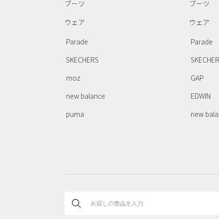
ブーツ
ブーツ
ウェア
ウェア
Parade
Parade
SKECHERS
SKECHE
moz
GAP
new balance
EDWIN
puma
new bal