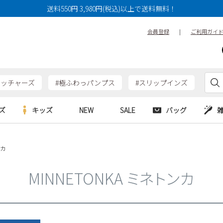
送料550円 3,980円(税込)以上で送料無料！
会員登録
|
ご利用ガイ
ケッチャーズ
#極ふわっパンプス
#スリップインズ
ズ
キッズ
NEW
SALE
バッグ
e
Parade
Parade
ンカ
アルシューズ
バッグ
カジュアルシューズ
HERS
SKECHERS
SKECHERS
シューズ
ダーバッグ
ワークシューズ
MINNETONKA ミネトンカ
alance
moz
GAP
new balance
EDWIN
ブーツ
puma
new balance
ウェア