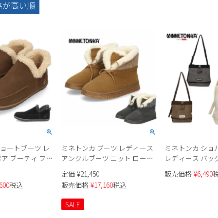
格が高い順
ショートブーツ レ
ミネトンカ ブーツ レディース
ミネトンカ ショ
ボア ブーティ フラ
アンクルブーツ ニット ローヒ
レディース バッグ
 歩きやすい ブラ
ール あったかい ふわふわ 厚底
掛け スエード ボア 
定価
¥
21,450
販売価格
¥
6,490
MINNETONKA
防寒 保温 MINNETONKA
ウン ブラック ア
600
税込
販売価格
¥
17,160
税込
0230 80237
NOREAN ノリーン 81101 81105
白 デイリーユー
MINNETONKA
SALE