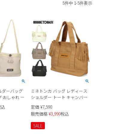
5
件中
1
-
5
件表示
ルダーバッグ
ミネトンカ バッグ レディース
 おしゃれ 肩
ショルダー トート キャンバス
806773 ブラ
2WAY 803894 ブラック ライト
税込
定価
¥
7,590
イボリー 茶色
ブラウン グレー アイボリー ス
販売価格
¥
3,990
税込
ス かばん
トラップ フリンジ
MINNETONKA
SALE