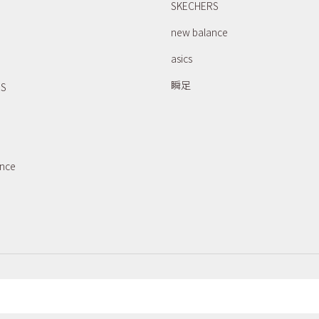
SKECHERS
new balance
asics
瞬足
RS
ance