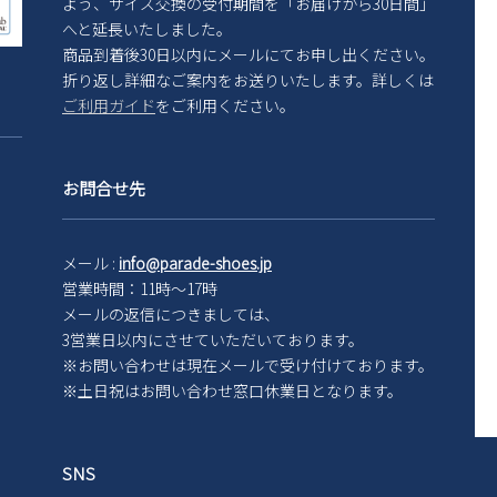
よう、サイズ交換の受付期間を「お届けから30日間」
へと延長いたしました。
商品到着後30日以内にメールにてお申し出ください。
折り返し詳細なご案内をお送りいたします。詳しくは
ご利用ガイド
をご利用ください。
お問合せ先
メール :
info@parade-shoes.jp
営業時間：11時～17時
メールの返信につきましては、
3営業日以内にさせていただいております。
※お問い合わせは現在メール
で受け付けております。
※土日祝はお問い合わせ窓口休業日となります。
SNS