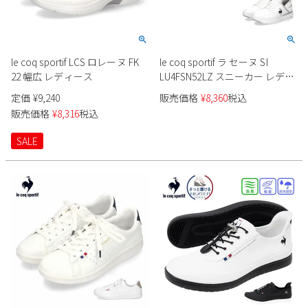
le coq sportif LCS ロレーヌ FK
le coq sportif ラ セーヌ SI
22 幅広 レディース
LU4FSN52LZ スニーカー レディ
ース
定価
¥
9,240
販売価格
¥
8,360
税込
販売価格
¥
8,316
税込
SALE