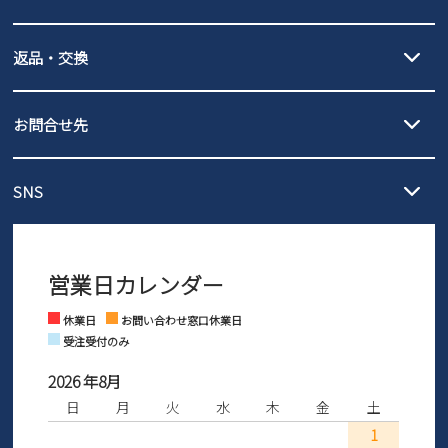
詳しくは
ご利用ガイド
をご確認ください。
【宅配便】
【ネコポス】
返品・交換
北海道・本州・四国・九州…550円
全国一律…220円（税込）
沖縄…1,980円
発送日・送料詳細については
ご利用ガイド
を
履いてみないとわからない靴だからこそ、サイズ交換にかかる送料
3,980円（税込）以上お買い上げで送料無料
ご利用ください。
お問合せ先
の片道無料サービスを実施中！
3,980円（税込）以上お買い上げで送料1,425円
【サイズ交換期間延長のお知らせ】
メール :
info@parade-shoes.jp
ただいまギフト用としてのご利用が増えていることを受け、プレゼ
発送日・送料詳細については
ご利用ガイド
を
SNS
営業時間：11時～17時
ントとしても安心してご利用いただけるよう、サイズ交換の受付期
ご利用ください。
メールの返信につきましては、
間を「お届けから30日間」へと延長いたしました。
3営業日以内にさせていただいております。
商品到着後30日以内にメールにてお申し出ください。折り返し詳細
※お問い合わせは現在メール
で受け付けております。
なご案内をお送りいたします。詳しくは
ご利用ガイド
をご利用くだ
営業日カレンダー
※土日祝はお問い合わせ窓口休業日となります。
さい。
Instagram
Facebook
休業日
お問い合わせ窓口休業日
受注受付のみ
2026 年8月
日
月
火
水
木
金
土
1