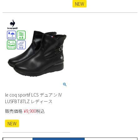
NEW
le coq sportif LCS デュアン IV
LU5FBT87LZ レディース
販売価格
¥
9,900
税込
NEW