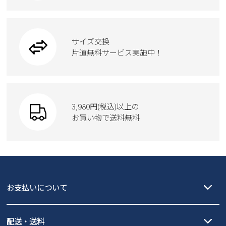
カジュアルシューズ
雑貨
フォーマル
ブーツ
ビジネスバッグ
ワークシューズ
ブーツ
サイズ交換
ウェア
トートバッグ
ブーツ
片道無料サービス実施中！
Parade
ショルダーバッグ
Parade
ウェア
SKECHERS
財布
SKECHERS
3,980円(税込)以上の
Parade
new balance
お買い物で送料無料
moz
SKECHERS
asics
new balance
GAP
瞬足
puma
EDWIN
お支払いについて
new balance
クレジットカード決済、AmazonPay決済、
配送・送料
PayPay（オンライン決済）、代金引換のご利用が可能です。