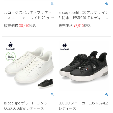
ルコック スポルティフ レディ
le coq sportif LCS アルマ レイン
ース スニーカー ワイド 2E ラ ロ
SI 防水 LU5SRS26LZ レディース
ーラン SL 軽量 消臭 LECOQ
販売価格
¥
8,470
税込
販売価格
¥
8,910
税込
QL1VJC02 ホワイトグレー ホワ
イトネイビー
le coq sportif ラ ローラン SI
LECOQ スニーカーLU5FRS74LZ
QL3XJC06BW レディース
レディース