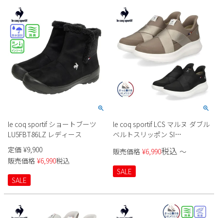
2
3
4
5
6
7
8
9
10
11
12
13
14
15
16
17
18
19
20
21
22
23
24
25
26
27
28
29
30
31
2026 年9月
日
月
火
水
木
金
土
1
2
3
4
5
le coq sportif ショートブーツ
le coq sportif LCS マルヌ ダブル
6
7
8
9
10
11
12
LU5FBT86LZ レディース
ベルトスリッポン SI
13
14
15
16
17
18
19
LU5SSN21LZ レディース
定価
¥
9,900
税込
販売価格
¥
6,990
〜
20
21
22
23
24
25
26
販売価格
¥
6,990
税込
27
28
29
30
SALE
SALE