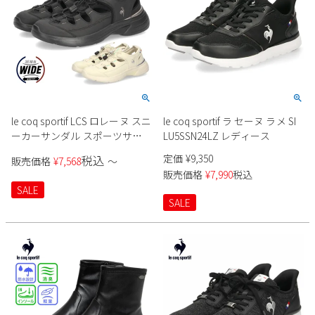
le coq sportif LCS ロレーヌ スニ
le coq sportif ラ セーヌ ラメ SI
ーカーサンダル スポーツサン
LU5SSN24LZ レディース
ダル SS 21 レディース
定価
¥
9,350
税込
販売価格
¥
7,568
〜
販売価格
¥
7,990
税込
SALE
SALE