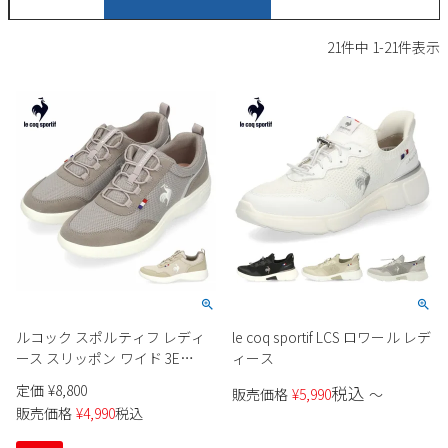
サンダル
キッズ
すべての商品
21
件中
1
-
21
件表示
レインシューズ
サンダル
NEW
すべての商品
パンプス
レインシューズ
サンダル
SALE
スニーカー
すべての商品
スニーカー
レインシューズ
ローファー
レディース新入荷
バッグ
ビジネス・ドレスシューズ
すべての商品
スニーカー
カジュアルシューズ
メンズ新入荷
ローファー
レディースSALE
雑貨
スクール
すべての商品
ワークシューズ
キッズ新入荷
カジュアルシューズ
メンズSALE
ルコック スポルティフ レディ
le coq sportif LCS ロワール レデ
フォーマル
リュック
詳細検索
ブーツ
ース スリッポン ワイド 3E
ィース
すべての商品
ワークシューズ
キッズSALE
LECOQ ラ ローヌ QL3VJC05 グ
定価
¥
8,800
税込
ブーツ
販売価格
¥
5,990
〜
ボディバッグ
レー エクリュ ゴム紐 軽量 消臭
ウェア
販売価格
¥
4,990
税込
ケア用品
ブーツ
店舗一覧
ハンドバッグ