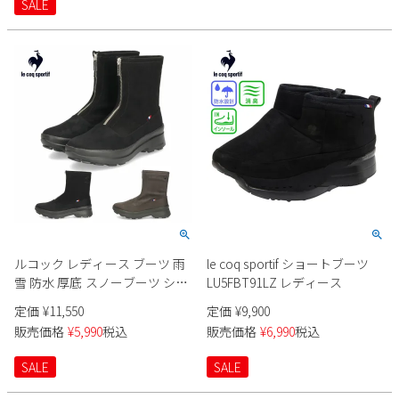
SALE
Parade
雑貨
Parade
ウェア
ご利用ガイド
ビジネスバッグ
SKECHERS
SKECHERS
Parade
new balance
会員サービス
トートバッグ
moz
SKECHERS
asics
ショルダーバッグ
new balance
お問い合わせ
GAP
瞬足
puma
財布
メルマガ購買
EDWIN
new balance
ルコック レディース ブーツ 雨
le coq sportif ショートブーツ
営業日カレンダー
雪 防水 厚底 スノーブーツ ショ
LU5FBT91LZ レディース
ート丈 ファスナー付き 防滑 軽
定価
¥
11,550
定価
¥
9,900
休業日
お問い合わせ窓口休業日
量 クッション性 LCS ベレー IV
販売価格
¥
5,990
税込
販売価格
¥
6,990
税込
LG QL3WJD90BK ブラック
2026 年8月
QZ3WJD87GY グレー ルコック
SALE
SALE
日
月
火
水
木
金
土
スポルティフ le coq sportif
1