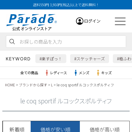
送料550円 3,980円(税込)以上で送料無料！
ログイン
会員登録
お気に入り
カート
#楽すぽっ！
#スケッチャーズ
#極ふ
KEYWORD
全ての商品
レディース
メンズ
キッズ
HOME
ブランドから探す
L
le coq sportif ルコックスポルティフ
レディース
le coq sportif ルコックスポルティフ
メンズ
すべての商品
新着順
価格が安い順
価格が高い順