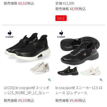
販売価格
¥
8,910
税込
定価
¥
11,000
販売価格
¥
8,990
税込
SALE
LECOQ le coq sportif スリッポ
le coq sportif スニーカーLCS ロ
ン LCS_ROIRE_SP_LC_SI レデ
レーヌ 12 レディース
ィース LU5SSN23LZ
販売価格
¥
9,350
税込
販売価格
¥
9,460
税込