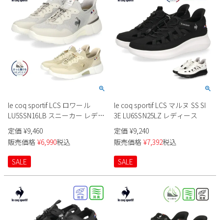
新規会員登録
会社概要
プライバシーポリシー
特定商取引法に基づく表示
le coq sportif LCS ロワール
le coq sportif LCS マルヌ SS SI
LU5SSN16LB スニーカー レディ
3E LU6SSN25LZ レディース
お問い合わせ
ース
定価
¥
9,460
定価
¥
9,240
販売価格
¥
6,990
税込
販売価格
¥
7,392
税込
SALE
SALE