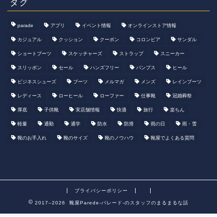
タグ
parade
アプリ
イベント情報
オンラインストア情報
カジュアル
クッション
クーポン
コロンビア
サンダル
ショートブーツ
スケッチャーズ
ストラップ
スニーカー
スリッポン
セール
ハンズフリー
パンプス
ヒール
ビジネスシューズ
ブーツ
メルマガ
メンズ
レインブーツ
レディース
ローヒール
ローファー
仕事靴
冠婚葬祭
厚底
子供靴
実店舗情報
快適
旅行
楽ちん
軽量
通勤
通学
防水
防滑
雨の日
雨・雪
靴のお手入れ
靴のサイズ
靴のノウハウ
靴屋でよくある質問
プライバシーポリシー
2017–2026 靴屋Parede-パレード-のスタッフのまるまるな話