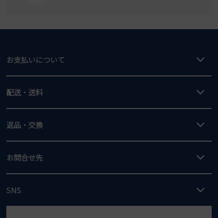
SKECHERS
asics
new balance
GAP
瞬足
puma
EDWIN
お支払いについて
new balance
クレジットカード決済、AmazonPay決済、
配送・送料
PayPay（オンライン決済）、代金引換のご利用が可能です。
詳しくは
ご利用ガイド
をご確認ください。
【宅配便】
【ネコポス】
返品・交換
北海道・本州・四国・九州…550円
全国一律…220円（税込）
沖縄…1,980円
発送日・送料詳細については
ご利用ガイド
を
履いてみないとわからない靴だからこそ、サイズ交換にかかる送料
3,980円（税込）以上お買い上げで送料無料
ご利用ください。
お問合せ先
の片道無料サービスを実施中！
3,980円（税込）以上お買い上げで送料1,425円
【サイズ交換期間延長のお知らせ】
メール :
info@parade-shoes.jp
ただいまギフト用としてのご利用が増えていることを受け、プレゼ
発送日・送料詳細については
ご利用ガイド
を
SNS
営業時間：11時～17時
ントとしても安心してご利用いただけるよう、サイズ交換の受付期
ご利用ください。
メールの返信につきましては、
間を「お届けから30日間」へと延長いたしました。
3営業日以内にさせていただいております。
商品到着後30日以内にメールにてお申し出ください。折り返し詳細