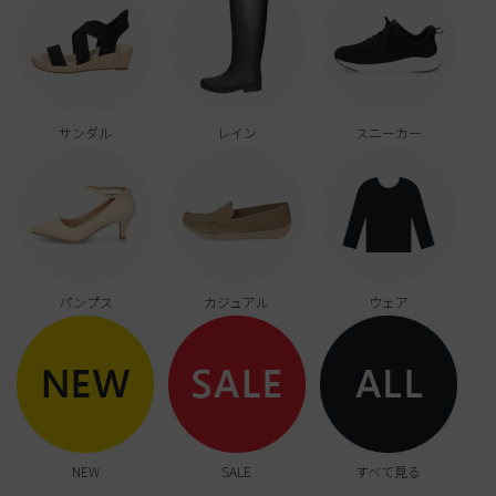
ブーツ
ボディバッグ
ウェア
ケア用品
ブーツ
店舗一覧
ハンドバッグ
Parade
雑貨
Parade
ウェア
ご利用ガイド
ビジネスバッグ
SKECHERS
サンダル
レイン
スニーカー
SKECHERS
Parade
new balance
会員サービス
トートバッグ
moz
SKECHERS
asics
ショルダーバッグ
new balance
お問い合わせ
GAP
瞬足
puma
財布
メルマガ購買
パンプス
カジュアル
ウェア
EDWIN
new balance
営業日カレンダー
休業日
お問い合わせ窓口休業日
NEW
SALE
すべて見る