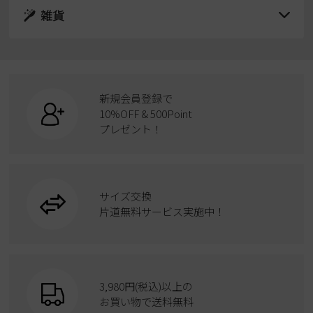
レインシューズ
サンダル
雑貨
スニーカー
すべての商品
スニーカー
レインシューズ
ローファー
リュック
ビジネス・ドレスシューズ
すべての商品
スニーカー
カジュアルシューズ
ボディバッグ
新規会員登録で
ローファー
ケア用品
10%OFF & 500Point
スクール
ワークシューズ
プレゼント！
ハンドバッグ
カジュアルシューズ
雑貨
フォーマル
ブーツ
ビジネスバッグ
ワークシューズ
ブーツ
サイズ交換
ウェア
トートバッグ
ブーツ
片道無料サービス実施中！
Parade
ショルダーバッグ
Parade
ウェア
SKECHERS
財布
SKECHERS
3,980円(税込)以上の
Parade
new balance
お買い物で送料無料
moz