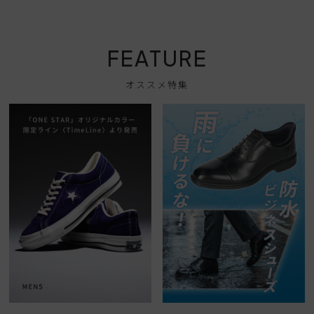
2026 年8月
日
月
火
水
木
金
土
1
FEATURE
2
3
4
5
6
7
8
9
10
11
12
13
14
15
オススメ特集
16
17
18
19
20
21
22
23
24
25
26
27
28
29
30
31
2026 年9月
日
月
火
水
木
金
土
1
2
3
4
5
6
7
8
9
10
11
12
13
14
15
16
17
18
19
20
21
22
23
24
25
26
27
28
29
30