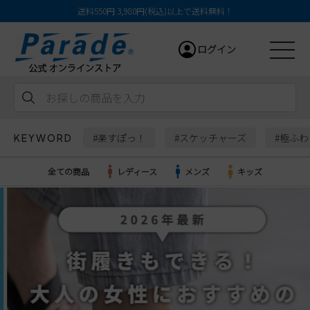
送料550円 3,980円(税込)以上で送料無料！
ログイン
#楽すぽっ！
#スケッチャーズ
#極ふ
KEYWORD
会員登録
お気に入り
カート
全ての商品
レディース
メンズ
キッズ
レディース