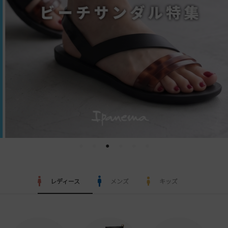
メンズ
すべての商品
サンダル
キッズ
すべての商品
レインシューズ
サンダル
NEW
すべての商品
パンプス
レインシューズ
サンダル
SALE
スニーカー
すべての商品
スニーカー
レインシューズ
ローファー
レディース新入荷
バッグ
ビジネス・ドレスシューズ
すべての商品
スニーカー
カジュアルシューズ
メンズ新入荷
ローファー
レディースSALE
雑貨
スクール
レディース
メンズ
キッズ
すべての商品
ワークシューズ
キッズ新入荷
カジュアルシューズ
メンズSALE
フォーマル
リュック
詳細検索
ブーツ
すべての商品
ワークシューズ
キッズSALE