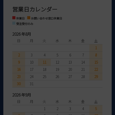
※お問い合わせは現在メール
で受け付けております。
なご案内をお送りいたします。詳しくは
ご利用ガイド
をご利用くだ
営業日カレンダー
※土日祝はお問い合わせ窓口休業日となります。
さい。
Instagram
Facebook
休業日
お問い合わせ窓口休業日
受注受付のみ
2026 年8月
日
月
火
水
木
金
土
1
2
3
4
5
6
7
8
9
10
11
12
13
14
15
16
17
18
19
20
21
22
23
24
25
26
27
28
29
30
31
2026 年9月
日
月
火
水
木
金
土
1
2
3
4
5