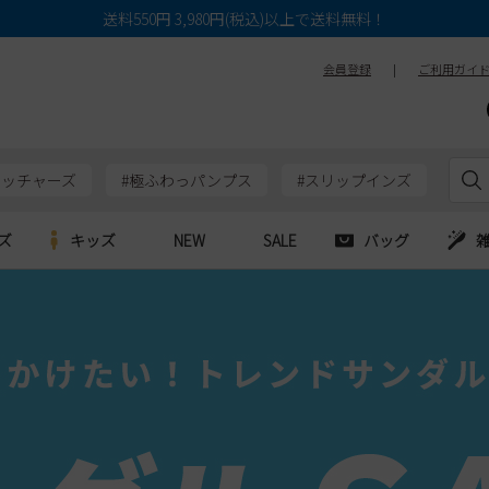
送料550円 3,980円(税込)以上で送料無料！
会員登録
|
ご利用ガイ
ケッチャーズ
#極ふわっパンプス
#スリップインズ
ズ
キッズ
NEW
SALE
バッグ
e
Parade
Parade
アルシューズ
バッグ
カジュアルシューズ
HERS
SKECHERS
SKECHERS
シューズ
ダーバッグ
ワークシューズ
alance
moz
GAP
new balance
EDWIN
ブーツ
puma
new balance
ウェア