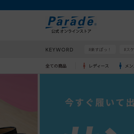
KEYWORD
検索
#楽すぽっ！
#ス
全ての商品
レディース
メン
Parad
サンダル
サンダル
サンダル
レディース新入荷
レディースSALE
リュック
ケア用品
カジュ
トート
SKEC
レインシューズ
レインシューズ
レインシューズ
メンズ新入荷
メンズSALE
ボディバッグ
雑貨
ワーク
ショル
new b
asics
パンプス
スニーカー
スニーカー
キッズ新入荷
キッズSALE
ハンドバッグ
ブーツ
財布
瞬足
スニーカー
ビジネス・ドレスシューズ
スクール
ビジネスバッグ
ウェア
ローファー
ローファー
フォーマル