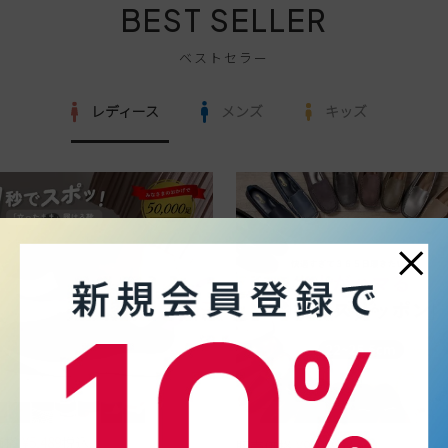
BEST SELLER
ベストセラー
レディース
メンズ
キッズ
×
価格
¥
5,489
税込
税込
販売価格
¥
990
〜